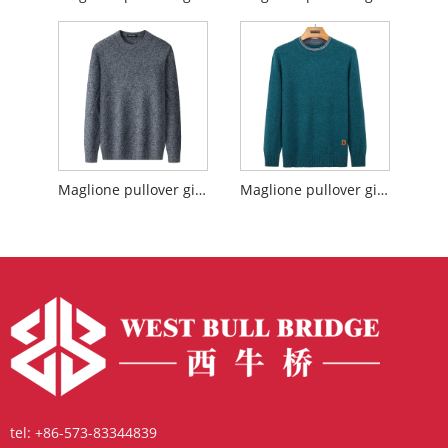
Maglione pullover girocollo in cashmere
Maglione pullover girocollo blu scuro
tel:
+86-573-83344839