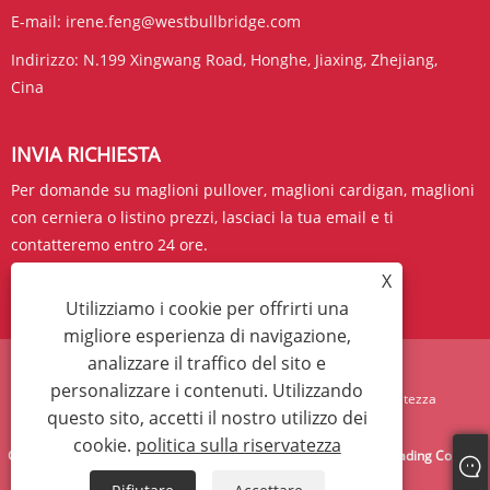
E-mail:
irene.feng@westbullbridge.com
Indirizzo:
N.199 Xingwang Road, Honghe, Jiaxing, Zhejiang,
Cina
INVIA RICHIESTA
Per domande su maglioni pullover, maglioni cardigan, maglioni
con cerniera o listino prezzi, lasciaci la tua email e ti
contatteremo entro 24 ore.
X
RICHIESTA ORA
Utilizziamo i cookie per offrirti una
migliore esperienza di navigazione,
analizzare il traffico del sito e
personalizzare i contenuti. Utilizzando
Links
Sitemap
RSS
XML
politica sulla riservatezza
questo sito, accetti il ​​nostro utilizzo dei
cookie.
politica sulla riservatezza
Copyright © 2024 West Bull Bridge (Zhejiang) Import & Export Trading Co., Ltd.
Tutti i diritti riservati.